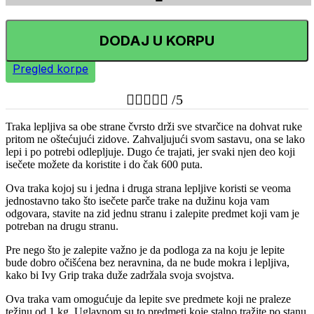
DODAJ U KORPU
Pregled korpe





/5
Traka lepljiva sa obe strane čvrsto drži sve stvarčice na dohvat ruke
pritom ne oštećujući zidove. Zahvaljujući svom sastavu, ona se lako
lepi i po potrebi odlepljuje. Dugo će trajati, jer svaki njen deo koji
isečete možete da koristite i do čak 600 puta.
Ova traka kojoj su i jedna i druga strana lepljive koristi se veoma
jednostavno tako što isečete parče trake na dužinu koja vam
odgovara, stavite na zid jednu stranu i zalepite predmet koji vam je
potreban na drugu stranu.
Pre nego što je zalepite važno je da podloga za na koju je lepite
bude dobro očišćena bez neravnina, da ne bude mokra i lepljiva,
kako bi Ivy Grip traka duže zadržala svoja svojstva.
Ova traka vam omogućuje da lepite sve predmete koji ne praleze
težinu od 1 kg. Uglavnom su to predmeti koje stalno tražite po stanu