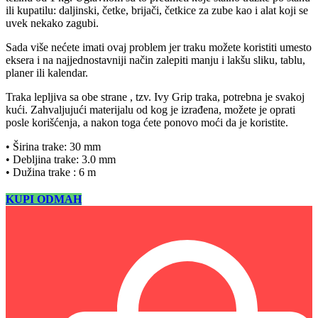
ili kupatilu: daljinski, četke, brijači, četkice za zube kao i alat koji se
uvek nekako zagubi.
Sada više nećete imati ovaj problem jer traku možete koristiti umesto
eksera i na najjednostavniji način zalepiti manju i lakšu sliku, tablu,
planer ili kalendar.
Traka lepljiva sa obe strane , tzv. Ivy Grip traka, potrebna je svakoj
kući. Zahvaljujući materijalu od kog je izrađena, možete je oprati
posle korišćenja, a nakon toga ćete ponovo moći da je koristite.
• Širina trake: 30 mm
• Debljina trake: 3.0 mm
• Dužina trake : 6 m
KUPI ODMAH