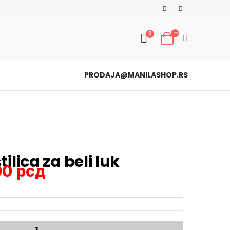
0
PRODAJA@MANILASHOP.RS
tilica za beli luk
00
рсд