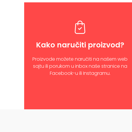
Kako naručiti proizvod?
Proizvode možete naručiti na našem web
sajtu ili porukom u inbox naše stranice na
Facebook-u ili Instagramu.