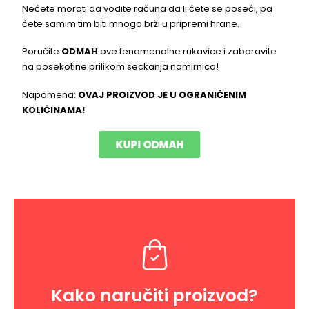
Nećete morati da vodite računa da li ćete se poseći, pa
ćete samim tim biti mnogo brži u pripremi hrane.
Poručite
ODMAH
ove fenomenalne rukavice i zaboravite
na posekotine prilikom seckanja namirnica!
Napomena:
OVAJ PROIZVOD JE U OGRANIČENIM
KOLIČINAMA!
KUPI ODMAH
Kako naručiti proizvod?