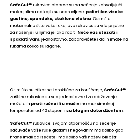
SafeCut™
rukavice otporne su na sečenje zahvaljujući
materijalima od kojih su napravljene:
polietilen visoke
gustine, spandeks, staklena vlakna
. Osim što
maksimalno štite vaše ruke, ove rukavicu su vrlo prijatne
za nošenje i u njima je lako raditi.
Neće vas stezati i
spadati vam
, jednostavno, zaboravićete i da ih imate na
rukama koliko su lagane.
Osim što su efikasne i praktične za korišćenje,
SafeCut™
zaštitne rukavice su vrlo jednostavne i za održavanje:
možete ih
prati ručno ili u mašini
na maksimalnoj
temperaturi od 40 stepeni i
sa blagim deterdžentom
.
SafeCut™
rukavice, svojom otpornošću na sečenje
sačuvaće vaše ruke glatkim i negovanim ma koliko god
hrane imali da isečete i ma koliko vaši noževi bili oštri.