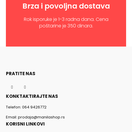
Brza i povoljna dostava
Rok isporuke je 1-3 radna dana. Cena
poštarine je 350 dinara.
PRATITE NAS
KONKTAKTIRAJTE NAS
Telefon:
064 9426772
Email:
prodaja@manilashop.rs
KORISNI LINKOVI