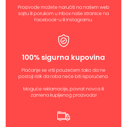
Proizvode možete naručiti na našem web
sajtu ili porukom u inbox naše stranice na
Facebook-u ili Instagramu.
100% sigurna kupovina
Plaćanje se vrši pouzećem tako da ne
postoji rizik da roba neće biti isporučena.
Moguće reklamacije, povrat novca ili
zamena kupljenog proizvoda!