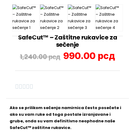
SafeCut™ – Zaštitne rukavice za
sečenje
990.00
рсд
1,240.00
рсд





Ako se prilikom sečenja namirnica često posečete i
ako su vam ruke od toga postale izranjavane i
grube, onda su vam definitivno neophodne naše
SafeCut™ zaštitne rukavice.