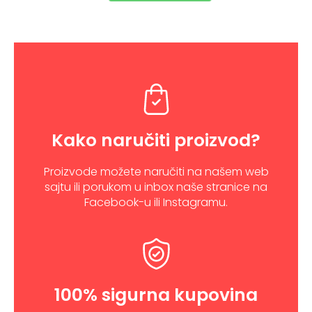
Kako naručiti proizvod?
Proizvode možete naručiti na našem web
sajtu ili porukom u inbox naše stranice na
Facebook-u ili Instagramu.
100% sigurna kupovina