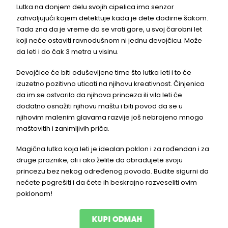
Lutka na donjem delu svojih cipelica ima senzor
zahvaljujući kojem detektuje kada je dete dodirne šakom.
Tada zna da je vreme da se vrati gore, u svoj čarobni let
koji neće ostaviti ravnodušnom ni jednu devojčicu. Može
da leti i do čak 3 metra u visinu.
Devojčice će biti oduševljene time što lutka leti i to će
izuzetno pozitivno uticati na njihovu kreativnost. Činjenica
da im se ostvarilo da njihova princeza ili vila leti će
dodatno osnažiti njihovu maštu i biti povod da se u
njihovim malenim glavama razvije još nebrojeno mnogo
maštovitih i zanimljivih priča.
Magična lutka koja leti je idealan poklon i za rođendan i za
druge praznike, ali i ako želite da obradujete svoju
princezu bez nekog određenog povoda. Budite sigurni da
nećete pogrešiti i da ćete ih beskrajno razveseliti ovim
poklonom!
KUPI ODMAH