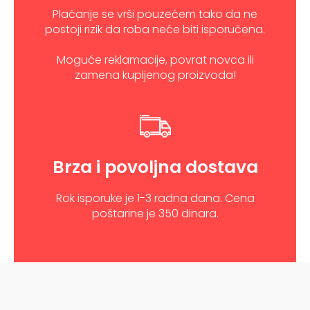
Plaćanje se vrši pouzećem tako da ne
postoji rizik da roba neće biti isporučena.
Moguće reklamacije, povrat novca ili
zamena kupljenog proizvoda!
Brza i povoljna dostava
Rok isporuke je 1-3 radna dana. Cena
poštarine je 350 dinara.