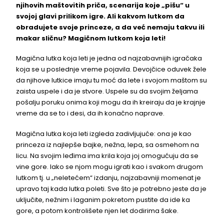
njihovih maštovitih priča, scenarija koje „pišu“ u
svojoj glavi prilikom igre. Ali kakvom lutkom da
obradujete svoje princeze, a da već nemaju takvu ili
makar sličnu? Magičnom lutkom koja leti!
Magična lutka koja leti je jedna od najzabavnijih igračaka
koja se u poslednje vreme pojavila. Devojčice oduvek žele
da njihove lutkice imaju tu moć da lete i svojom maštom su
zaista uspele i da je stvore. Uspele su da svojim željama
pošalju poruku onima koji mogu da ih kreiraju da je krajnje
vreme da se to i desi, da ih konačno naprave.
Magična lutka koja leti izgleda zadivljujuće: ona je kao
princeza iz najlepše bajke, nežna, lepa, sa osmehom na
licu. Na svojim leđima ima krila koja joj omogućuju da se
vine gore. Iako se njom mogu igrati kao i svakom drugom
lutkom tj. u „neletećem“ izdanju, najzabavniji momenat je
upravo taj kada lutka poleti. Sve što je potrebno jeste da je
uključite, nežnim i laganim pokretom pustite da ide ka
gore, a potom kontrolišete njen let dodirima šake.