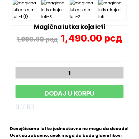
Magična lutka koja leti
1,490.00
рсд
1,990.00
рсд
DODAJ U KORPU





Devojčicama lutke jednostavno ne mogu da dosade!
Uvek su zabavne, uvek mogu da budu glavni likovi