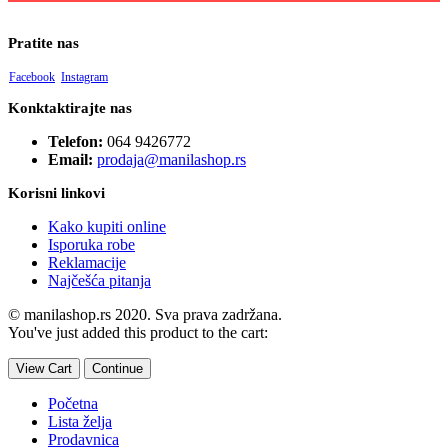
Pratite nas
Facebook
Instagram
Konktaktirajte nas
Telefon:
064 9426772
Email:
prodaja@manilashop.rs
Korisni linkovi
Kako kupiti online
Isporuka robe
Reklamacije
Najčešća pitanja
© manilashop.rs 2020. Sva prava zadržana.
You've just added this product to the cart:
View Cart
Continue
Početna
Lista želja
Prodavnica