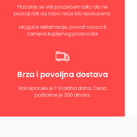
Plaćanje se vrši pouzećem tako da ne
postoji rizik da roba neće biti isporučena.
Moguće reklamacije, povrat novca ili
zamena kupljenog proizvoda!
Brza i povoljna dostava
Rok isporuke je 1-3 radna dana. Cena
poštarine je 350 dinara.