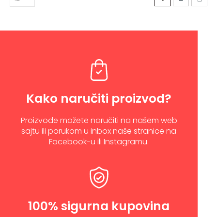
Kako naručiti proizvod?
Proizvode možete naručiti na našem web
sajtu ili porukom u inbox naše stranice na
Facebook-u ili Instagramu.
100% sigurna kupovina