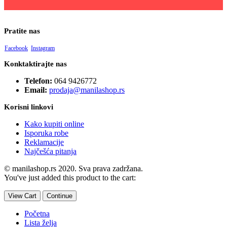
Pratite nas
Facebook
Instagram
Konktaktirajte nas
Telefon:
064 9426772
Email:
prodaja@manilashop.rs
Korisni linkovi
Kako kupiti online
Isporuka robe
Reklamacije
Najčešća pitanja
© manilashop.rs 2020. Sva prava zadržana.
You've just added this product to the cart:
View Cart
Continue
Početna
Lista želja