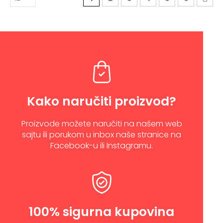
Kako naručiti proizvod?
Proizvode možete naručiti na našem web
sajtu ili porukom u inbox naše stranice na
Facebook-u ili Instagramu.
100% sigurna kupovina