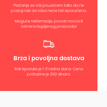
Plaćanje se vrši pouzećem tako da ne
postoji rizik da roba neće biti isporučena.
Moguće reklamacije, povrat novca ili
zamena kupljenog proizvoda!
Brza i povoljna dostava
Rok isporuke je 1-3 radna dana. Cena
poštarine je 350 dinara.