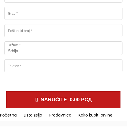
Država
*
Srbija
NARUČITE 0.00 РСД
Početna
Lista želja
Prodavnica
Kako kupiti online